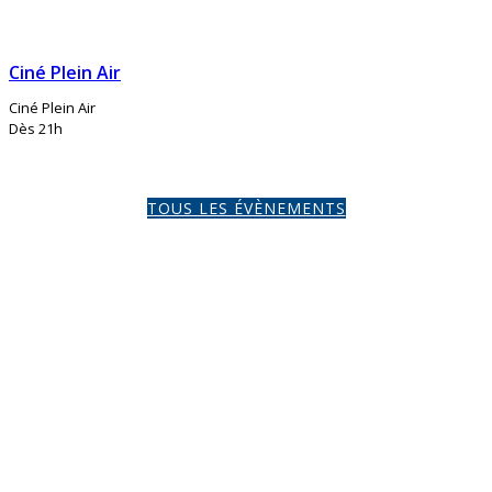
Ciné Plein Air
Ciné Plein Air
Dès 21h
TOUS LES ÉVÈNEMENTS
Balades en nègo-chin