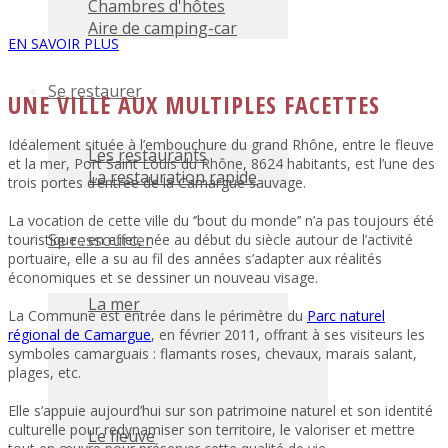
Chambres d'hôtes
Aire de camping-car
EN SAVOIR PLUS
Se restaurer
UNE VILLE AUX MULTIPLES FACETTES
Idéalement située à l’embouchure du grand Rhône, entre le fleuve
Les restaurants
et la mer, Port Saint Louis du Rhône, 8624 habitants, est l’une des
La restauration rapide
trois portes d’entrée de la Camargue sauvage.
La vocation de cette ville du ‘’bout du monde’’ n’a pas toujours été
Se ressourcer
touristique : en effet, née au début du siècle autour de l’activité
portuaire, elle a su au fil des années s’adapter aux réalités
économiques et se dessiner un nouveau visage.
La mer
La Commune est entrée dans le périmètre du
Parc naturel
régional de Camargue
, en février 2011, offrant à ses visiteurs les
symboles camarguais : flamants roses, chevaux, marais salant,
plages, etc.
Elle s’appuie aujourd’hui sur son patrimoine naturel et son identité
culturelle pour redynamiser son territoire, le valoriser et mettre
Le fleuve