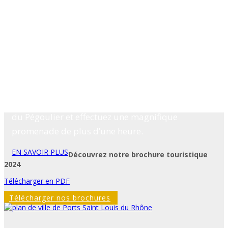
L’Office de Tourisme de Port Saint Louis du
Rhône, en partenariat avec l’association
"Protection des traditions locales", propose aux
amoureux de la nature une douce et originale
balade sur les marais à bord d’une embarcation
traditionnelle appelée
nègo-chin
. Vous partez à
9h30 de la Tour Saint Louis pour rejoindre le they
du Pégoulier et effectuez une magnifique
promenade de plus d’une heure.
EN SAVOIR PLUS
Découvrez notre brochure touristique
2024
Télécharger en PDF
Télécharger nos brochures